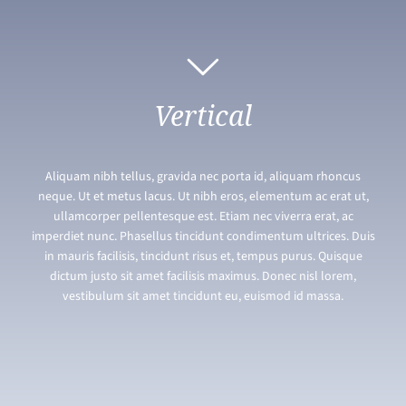
Vertical
Aliquam nibh tellus, gravida nec porta id, aliquam rhoncus
neque. Ut et metus lacus. Ut nibh eros, elementum ac erat ut,
ullamcorper pellentesque est. Etiam nec viverra erat, ac
imperdiet nunc. Phasellus tincidunt condimentum ultrices. Duis
in mauris facilisis, tincidunt risus et, tempus purus. Quisque
dictum justo sit amet facilisis maximus. Donec nisl lorem,
vestibulum sit amet tincidunt eu, euismod id massa.