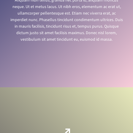
Aliquam nibh tellus, gravida nec porta id, aliquam rhoncus
neque. Ut et metus lacus. Ut nibh eros, elementum ac erat ut,
ullamcorper pellentesque est. Etiam nec viverra erat, ac
imperdiet nunc. Phasellus tincidunt condimentum ultrices. Duis
in mauris facilisis, tincidunt risus et, tempus purus. Quisque
dictum justo sit amet facilisis maximus. Donec nisl lorem,
vestibulum sit amet tincidunt eu, euismod id massa.